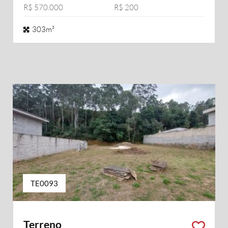
R$ 570.000
R$ 200
303m²
TE0093
Terreno