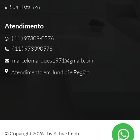
Sua Lista
( 0 )
Atendimento
( 11 ) 97309-0576
( 11 ) 973090576
marcelomarques1971@gmail.com
Atendimento em Jundiaí e Região
© Copyright 2026 - by
Active Imob