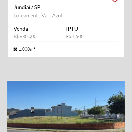
Jundiaí / SP
Loteamento Vale Azul I
Venda
IPTU
R$ 680.000
R$ 1.500
1.000m²