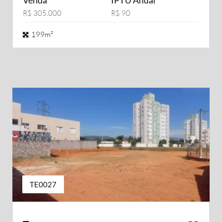
Venda
IPTU Anual
R$ 305.000
R$ 90
199m²
TE0027