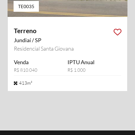
TE0035
Terreno
Jundiaí / SP
Residencial Santa Giovana
Venda
IPTU Anual
R$ 810.040
R$ 1.000
413m²