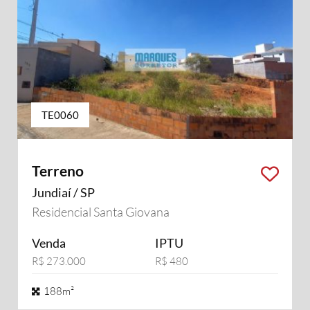
TE0060
Terreno
Jundiaí / SP
Residencial Santa Giovana
Venda
IPTU
R$ 273.000
R$ 480
188m²