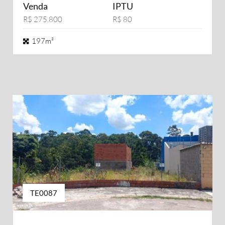
Venda
IPTU
R$ 275.800
R$ 80
197m²
TE0087