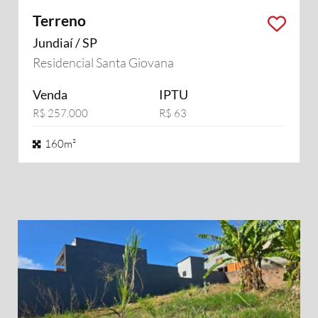
Terreno
Jundiaí / SP
Residencial Santa Giovana
Venda
IPTU
R$ 257.000
R$ 63
160m²