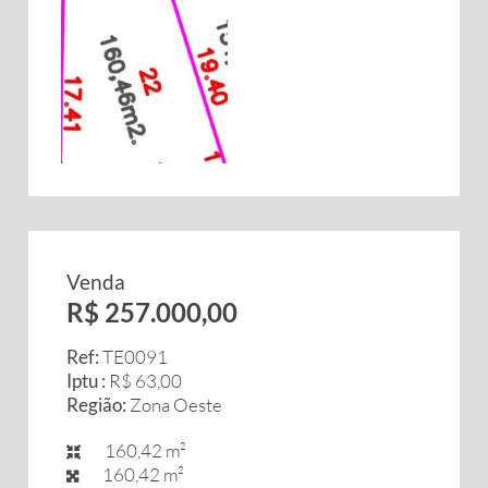
Venda
R$ 257.000,00
Ref:
TE0091
Iptu :
R$ 63,00
Região:
Zona Oeste
160,42 m²
160,42 m²