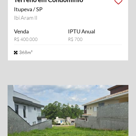
Itupeva / SP
Ibi Aram II
Venda
IPTU Anual
R$ 400.000
R$ 700
368m²