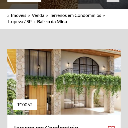
»
Imóveis
»
Venda
»
Terrenos em Condomínios
»
Itupeva / SP
»
Bairro da Mina
TC0062
Terreno em Condomínio