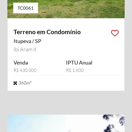
TC0061
Terreno em Condomínio
Itupeva / SP
Ibi Aram II
Venda
IPTU Anual
R$ 430.000
R$ 1.800
360m²