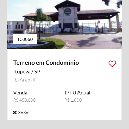
TC0060
Terreno em Condomínio
Itupeva / SP
Ibi Aram II
Venda
IPTU Anual
R$ 450.000
R$ 1.800
368m²