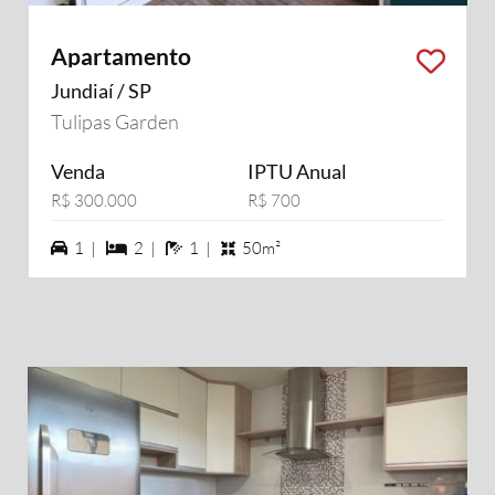
Apartamento
Jundiaí / SP
Tulipas Garden
Venda
IPTU Anual
R$ 300.000
R$ 700
1 vagas na garagem
2 dormiórios
1 banheiros
1 |
2 |
1 |
50m²