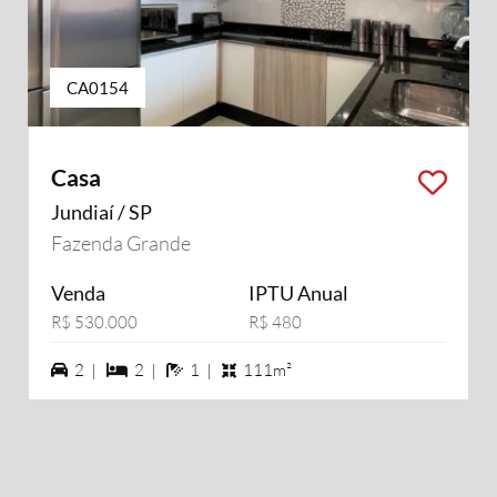
CA0154
Casa
Jundiaí / SP
Fazenda Grande
Venda
IPTU Anual
R$ 530.000
R$ 480
2 vagas na garagem
2 dormiórios
1 banheiros
2 |
2 |
1 |
111m²